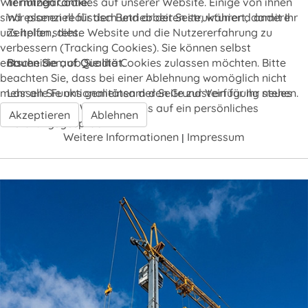
Wir nutzen Cookies auf unserer Website. Einige von ihnen
Termingarantie:
sind essenziell für den Betrieb der Seite, während andere
Wir planen realistisch und arbeiten strukturiert, damit Ihr
uns helfen, diese Website und die Nutzererfahrung zu
Zeitplan steht.
verbessern (Tracking Cookies). Sie können selbst
entscheiden, ob Sie die Cookies zulassen möchten. Bitte
Bauen Sie auf Qualität.
beachten Sie, dass bei einer Ablehnung womöglich nicht
mehr alle Funktionalitäten der Seite zur Verfügung stehen.
Lassen Sie uns gemeinsam den Grundstein für Ihr neues
Projekt legen. Wir freuen uns auf ein persönliches
Akzeptieren
Ablehnen
Beratungsgespräch!
Weitere Informationen
Impressum
|