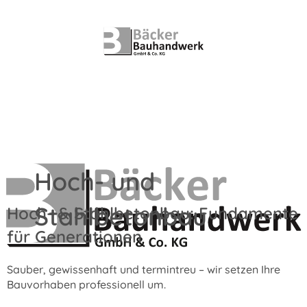
Hoch- und
Stahlbetonbau
Hoch- & Stahlbetonbau: Fundamente
für Generationen
Sauber, gewissenhaft und termintreu – wir setzen Ihre
Bauvorhaben professionell um.